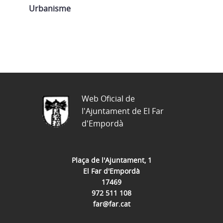
anys,
Urbanisme
any
2025
Web Oficial de
l'Ajuntament de El Far
d'Empordà
Plaça de l'Ajuntament, 1
El Far d'Empordà
17469
972 511 108
far@far.cat