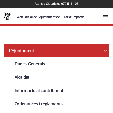
Atenció Ciutadana 972 511 108
Web Oficial de l'Ajuntament de El Far d'Empordà
Subvencions
L’Ajuntament
per
estudis
Dades Generals
post-
obligatoris
Alcaldia
d’alumnes
Informació al contribuent
menors
de
Ordenances i reglaments
25