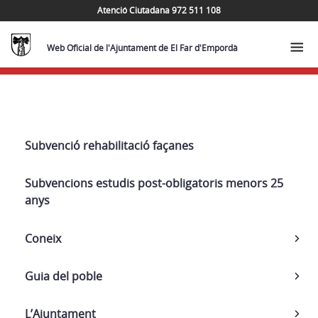
Atenció Ciutadana 972 511 108
Web Oficial de l'Ajuntament de El Far d'Empordà
Subvencions
Subvenció rehabilitació façanes
per
estudis
Subvencions estudis post-obligatoris menors 25
post-
anys
obligatoris
d’alumnes
Coneix
menors
Guia del poble
de
25
L’Ajuntament