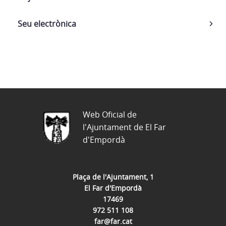
anys,
any
Seu electrònica
2025
Web Oficial de
l'Ajuntament de El Far
d'Empordà
Plaça de l'Ajuntament, 1
El Far d'Empordà
17469
972 511 108
far@far.cat