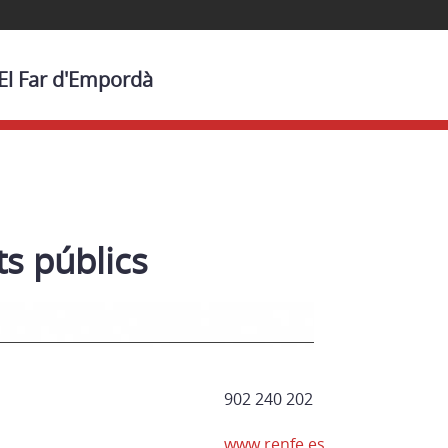
 El Far d'Empordà
s públics
902 240 202
www.renfe.es