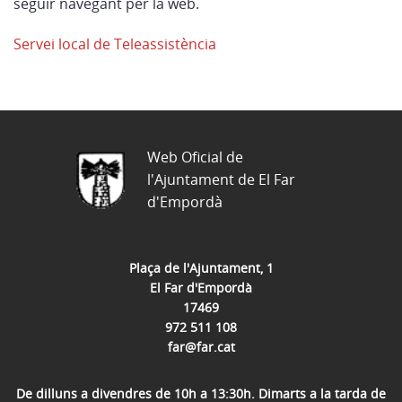
seguir navegant per la web.
Servei local de Teleassistència
Web Oficial de
l'Ajuntament de El Far
d'Empordà
Plaça de l'Ajuntament, 1
El Far d'Empordà
17469
972 511 108
far@far.cat
De dilluns a divendres de 10h a 13:30h. Dimarts a la tarda de