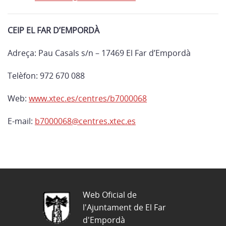
CEIP EL FAR D’EMPORDÀ
Adreça: Pau Casals s/n – 17469 El Far d’Empordà
Telèfon: 972 670 088
Web:
www.xtec.es/centres/b7000068
E-mail:
b7000068@centres.xtec.es
Web Oficial de
l'Ajuntament de El Far
d'Empordà