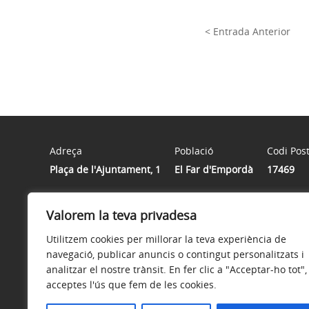
< Entrada Anterior
Adreça
Població
Codi Post
Plaça de l'Ajuntament, 1
El Far d'Empordà
17469
Valorem la teva privadesa
Horari
De dilluns a divendres de 10h a 13:30h. Dimarts a la ta
Utilitzem cookies per millorar la teva experiència de
navegació, publicar anuncis o contingut personalitzats i
analitzar el nostre trànsit. En fer clic a "Acceptar-ho tot",
acceptes l'ús que fem de les cookies.
Avís legal
Política de privacitat
Accessibilitat