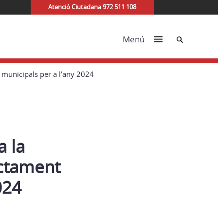
Atenció Ciutadana 972 511 108
Cerca
Menú
 municipals per a l’any 2024
 la
actament
024