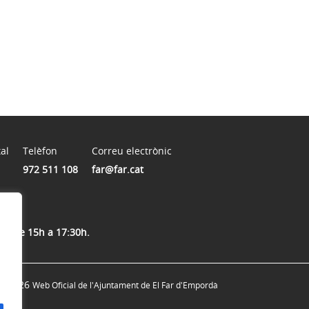
al
Telèfon
Correu electrònic
972 511 108
far@far.cat
rda de 15h a 17:30h.
© 2026
Web Oficial de l'Ajuntament de El Far d'Empordà