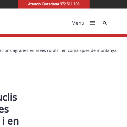
Atenció Ciutadana 972 511 108
Cerca
Menú
plotacions agràries en àrees rurals i en comarques de muntanya
clis
les
 i en