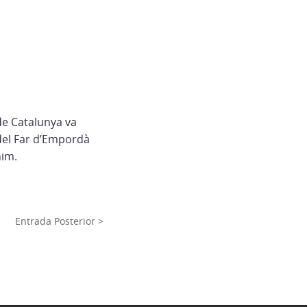
de Catalunya va
 del Far d’Empordà
nim.
Entrada Posterior >