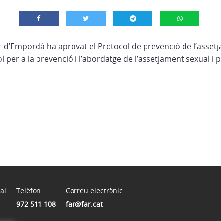
r d’Empordà ha aprovat el Protocol de prevenció de l’asset
col per a la prevenció i l’abordatge de l’assetjament sexual i 
al
Telèfon
Correu electrònic
972 511 108
far@far.cat